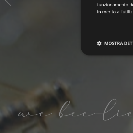
funzionamento del
in merito all’util
MOSTRA DET
Strettamen
necessari
we bee-li
I cookie strettamente
dell'account. Il sito
Nome