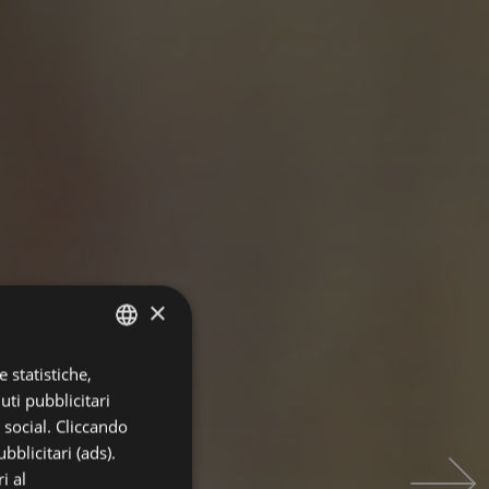
×
 statistiche,
ITALIAN
uti pubblicitari
ENGLISH
i social. Cliccando
GERMAN
bblicitari (ads).
i al
FRENCH