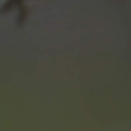
pup
.hotelselectriccione.com
1
Questo cookie viene utilizzato p
settimana
modali.
.hotelselectriccione.com
Sessione
www.hotelselectriccione.com
1 ora 59
Questo cookie è stato scritto pe
minuti
sicurezza del sito a prevenire at
Request Forgery.
ession
www.hotelselectriccione.com
1 ora 59
Questo cookie viene utilizzato
minuti
sessione utente dal sistema di 
contenuti del sito, garantendo a
rimanere connessi al CMS per sc
Google Privacy Policy
29 minuti
Questo cookie viene utilizzato p
Cloudflare Inc.
47
umani e bot. Ciò è vantaggioso p
.vimeo.com
secondi
fine di effettuare rapporti validi 
proprio sito Web.
nt
4
Questo cookie viene utilizzato d
CookieScript
settimane
Script.com per ricordare le pre
.hotelselectriccione.com
2 giorni
sui cookie dei visitatori. È nece
dei cookie di Cookie-Script.com
correttamente.
5 mesi 3
Google reCAPTCHA imposta un 
Google LLC
settimane
(_GRECAPTCHA) quando viene es
www.google.com
di fornire la sua analisi dei risch
87-1
.hotelselectriccione.com
59
Questo cookie è associato ai sit
secondi
Google Tag Manager per caricare 