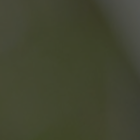
ilizzato, può essere
necessario poiché
ebbero non
ine del nome è un
identificatore per
ociato.
eferenze dell'utente
e Analytics per
tando a migliorare
sitatori unici e
ad analizzare il
e Analytics per
nalità del sito in
are l'esperienza
le preferenze
nalytics. Memorizza
odotti pubblicitari
agina visitata e
ze parti
ccia delle
sitatori unici e
ad analizzare il
are il sito web di
nalità del sito in
 al sito web
isce informazioni su
oogle Universal
i pubblicità che
icativo del servizio
e il sito Web.
da Google. Questo
tenti unici
isce informazioni su