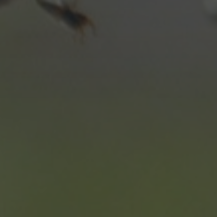
displayedModalPo
id_sessione
XSRF-TOKEN
combo_cms_edita_s
__cf_bm
CookieScriptConse
_GRECAPTCHA
_dc_gtm_UA-327931