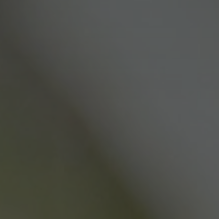
er la gestione di
r aiutare con la
tacchi Cross-Site
 per mantenere una
gestione dei
gli utenti di
opi di editing.
er distinguere tra
er il sito Web, al
sull'utilizzo del
al servizio Cookie-
ferenze di consenso
ssario che il banner
 funzioni
cookie necessario
eguito allo scopo
i.
i che utilizzano
altri script e codice