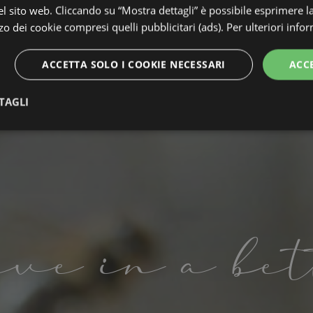
 sito web. Cliccando su “Mostra dettagli” è possibile esprimere l
izzo dei cookie compresi quelli pubblicitari (ads). Per ulteriori info
ACCETTA SOLO I COOKIE NECESSARI
ACC
TAGLI
te
Performance
Targeting
F
eve in a be
Strettamente necessari
Performance
Targeting
Funzionalità
 necessari consentono le funzionalità principali del sito web come l'accesso dell'utente 
 web non può essere utilizzato correttamente senza i cookie strettamente necessari.
Provider / Dominio
Scadenza
Descrizione