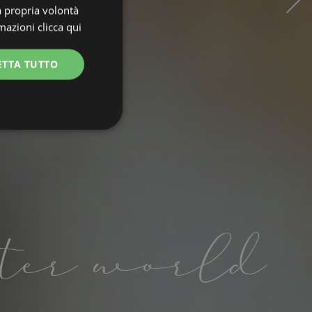
a propria volontà
rmazioni
clicca qui
ETTA TUTTO
unzionalità
tter world
e la gestione