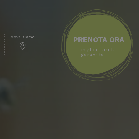
dove siamo
PRENOTA ORA
miglior tariffa
garantita