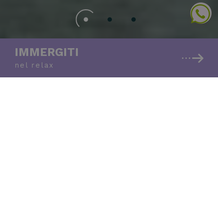
IMMERGITI
nel relax
Le Ninfe Spa: il tuo
Centro Benessere a
Riccione