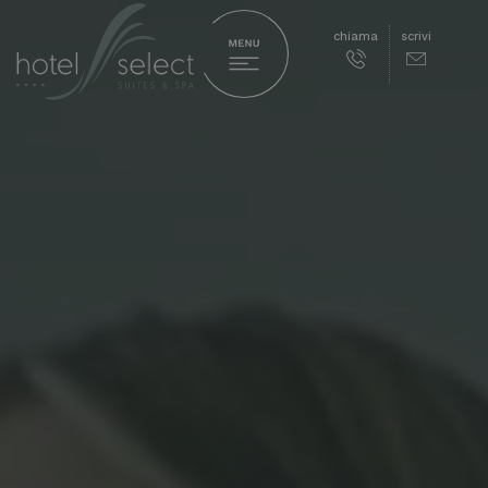
chiama
scrivi