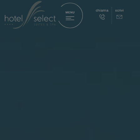
chiama
scrivi