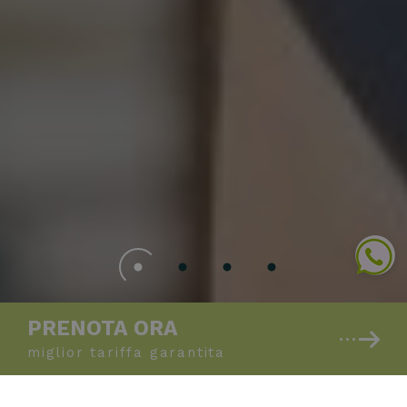
PRENOTA ORA
miglior tariffa
garantita