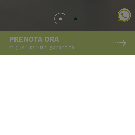
PRENOTA ORA
miglior tariffa
garantita
Honesty Bar
La nuovissima area bar sempre
aperta, dove ti servi in autonomia
Crediamo in una vacanza libera e senza pensieri,
per questo abbiamo creato una
nuova area bar
al
primo piano, dove
puoi servirti da solo ogni volta