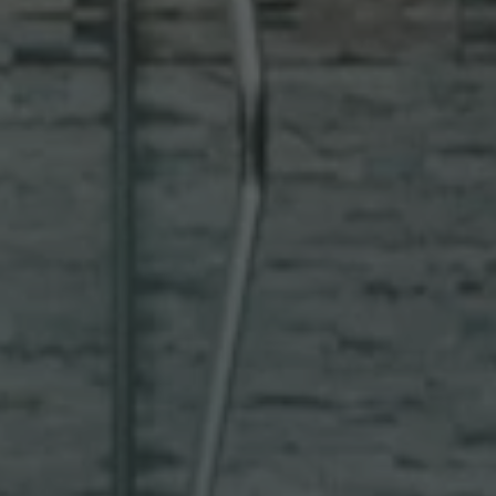
ilizzato, può essere
necessario poiché
ebbero non
ine del nome è un
identificatore per
ociato.
eferenze dell'utente
e Analytics per
tando a migliorare
sitatori unici e
ad analizzare il
e Analytics per
nalità del sito in
are l'esperienza
le preferenze
nalytics. Memorizza
odotti pubblicitari
agina visitata e
ze parti
ccia delle
sitatori unici e
ad analizzare il
are il sito web di
nalità del sito in
 al sito web
isce informazioni su
oogle Universal
i pubblicità che
icativo del servizio
e il sito Web.
da Google. Questo
tenti unici
isce informazioni su