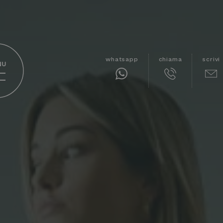
whatsapp
chiama
scrivi