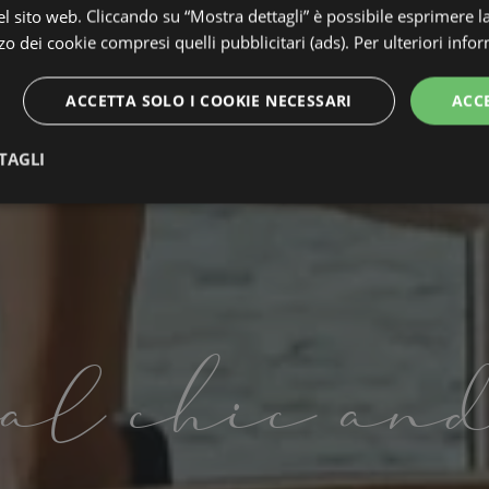
 sito web. Cliccando su “Mostra dettagli” è possibile esprimere l
izzo dei cookie compresi quelli pubblicitari (ads). Per ulteriori info
ACCETTA SOLO I COOKIE NECESSARI
ACC
TAGLI
te
Performance
Targeting
F
al chic an
Strettamente necessari
Performance
Targeting
Funzionalità
 necessari consentono le funzionalità principali del sito web come l'accesso dell'utente 
 web non può essere utilizzato correttamente senza i cookie strettamente necessari.
Provider / Dominio
Scadenza
Descrizione