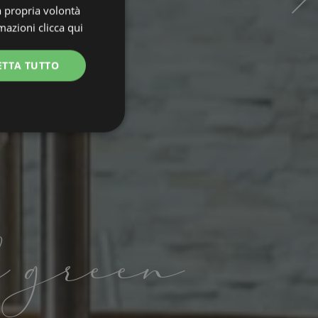
a propria volontà
rmazioni
clicca qui
ETTA TUTTO
unzionalità
d green
e la gestione