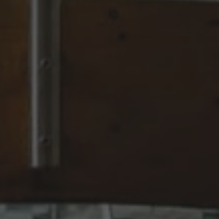
er la gestione di
r aiutare con la
tacchi Cross-Site
 per mantenere una
gestione dei
gli utenti di
opi di editing.
er distinguere tra
er il sito Web, al
sull'utilizzo del
al servizio Cookie-
ferenze di consenso
ssario che il banner
 funzioni
cookie necessario
eguito allo scopo
i.
i che utilizzano
altri script e codice