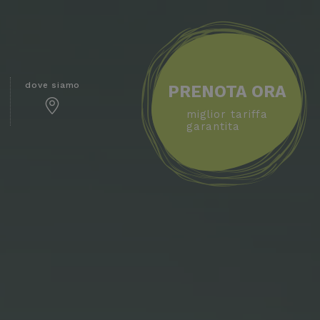
dove siamo
PRENOTA ORA
miglior tariffa
garantita