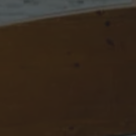
displayedModalPo
id_sessione
XSRF-TOKEN
combo_cms_edita_s
__cf_bm
CookieScriptConse
_GRECAPTCHA
_dc_gtm_UA-327931