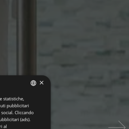
×
 statistiche,
ITALIAN
uti pubblicitari
ENGLISH
i social. Cliccando
GERMAN
bblicitari (ads).
i al
FRENCH