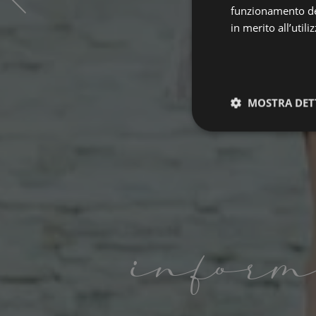
funzionamento del
in merito all’util
MOSTRA DET
Strettamen
necessari
inform
I cookie strettamente
dell'account. Il sito
Nome