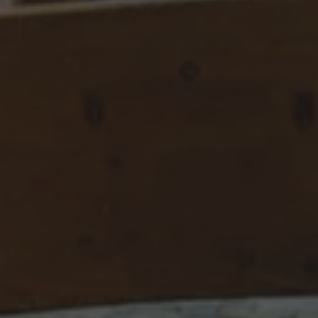
pup
.hotelselectriccione.com
1
Questo cookie viene utilizzato p
settimana
modali.
.hotelselectriccione.com
Sessione
www.hotelselectriccione.com
1 ora 59
Questo cookie è stato scritto pe
minuti
sicurezza del sito a prevenire at
Request Forgery.
ession
www.hotelselectriccione.com
1 ora 59
Questo cookie viene utilizzato
minuti
sessione utente dal sistema di 
contenuti del sito, garantendo a
rimanere connessi al CMS per sc
Google Privacy Policy
29 minuti
Questo cookie viene utilizzato p
Cloudflare Inc.
47
umani e bot. Ciò è vantaggioso p
.vimeo.com
secondi
fine di effettuare rapporti validi 
proprio sito Web.
nt
4
Questo cookie viene utilizzato d
CookieScript
settimane
Script.com per ricordare le pre
.hotelselectriccione.com
2 giorni
sui cookie dei visitatori. È nece
dei cookie di Cookie-Script.com
correttamente.
5 mesi 3
Google reCAPTCHA imposta un 
Google LLC
settimane
(_GRECAPTCHA) quando viene es
www.google.com
di fornire la sua analisi dei risch
87-1
.hotelselectriccione.com
59
Questo cookie è associato ai sit
secondi
Google Tag Manager per caricare 