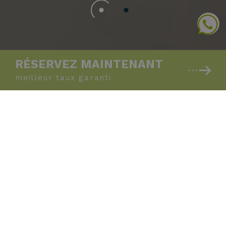
RÉSERVEZ MAINTENANT
meilleur taux
garanti
Votre hôtel en bord
de mer. A Riccione.
Passer des vacances à l'Hôtel Select Suites &