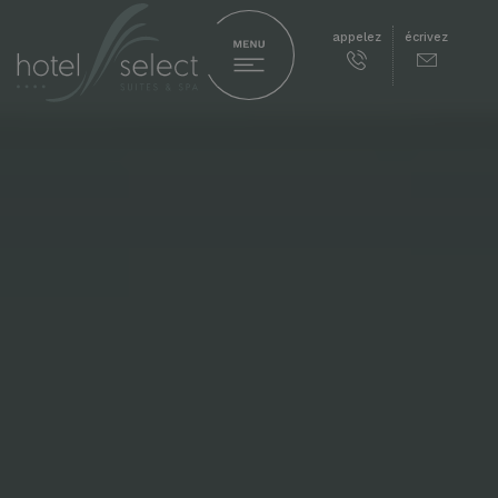
appelez
écrivez