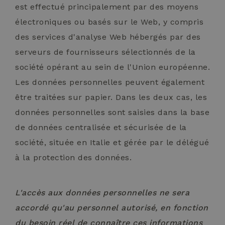
est effectué principalement par des moyens
électroniques ou basés sur le Web, y compris
des services d'analyse Web hébergés par des
serveurs de fournisseurs sélectionnés de la
société opérant au sein de l'Union européenne.
Les données personnelles peuvent également
Nom
Fournisseur / Domaine
Expiration
Description
être traitées sur papier. Dans les deux cas, les
Nom
Fournisseur / Domaine
Expiration
ent_r
www.hotelselectriccione.com
Session
Questo cooki
données personnelles sont saisies dans la base
viene utilizza
_ga_98FWSF5QEH
.hotelselectriccione.com
1 an 1
Nom
Fournisseur / Domaine
Expiration
Descripti
per
mois
de données centralisée et sécurisée de la
memorizzare 
hcc_uid
www.hotelselectriccione.com
2 mois
Questo co
preferenze
viene util
dell'utente e 
société, située en Italie et gérée par le délégué
per identif
informazioni 
visitatori 
sessione per
à la protection des données.
monitorar
scopi analitici
loro inter
aiutando a
_ga_716XX5YWSF
.hotelselectriccione.com
1 an 1
sul sito w
migliorare
mois
Aiuta ad
l'esperienza
analizzare 
dell'utente su
L'accès aux données personnelles ne sera
comporta
sito.
degli uten
accordé qu'au personnel autorisé, en fonction
migliorare
ent_h
www.hotelselectriccione.com
Session
Questo cooki
funzionali
è
sito in bas
du besoin réel de connaître ces informations