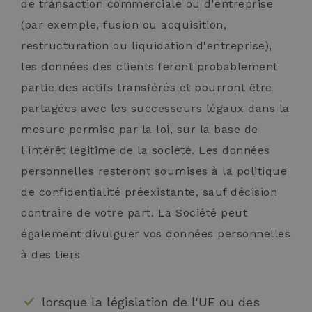
de transaction commerciale ou d'entreprise
Fonctionnalité
(par exemple, fusion ou acquisition,
restructuration ou liquidation d'entreprise),
les données des clients feront probablement
partie des actifs transférés et pourront être
partagées avec les successeurs légaux dans la
Strictement nécessaires
Performance
mesure permise par la loi, sur la base de
Ciblage
Fonctionnalité
l'intérêt légitime de la société. Les données
Les cookies strictement nécessaires habilitent des
personnelles resteront soumises à la politique
fonctionnalités de base du site Web telles que la
connexion des utilisateurs et la gestion des comptes.
de confidentialité préexistante, sauf décision
Le site Web ne peut pas être utilisé correctement
sans les cookies strictement nécessaires.
contraire de votre part. La Société peut
Nom
Fournisseur / Domaine
Expira
également divulguer vos données personnelles
displayedModalPopup
.hotelselectriccione.com
1 sem
à des tiers
lorsque la législation de l'UE ou des
id_sessione
.hotelselectriccione.com
Sess