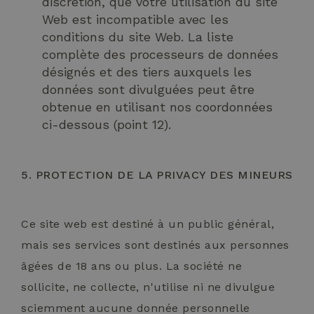
discrétion, que votre utilisation du site
Web est incompatible avec les
conditions du site Web. La liste
complète des processeurs de données
désignés et des tiers auxquels les
CookieScriptConsent
4
CookieScript
données sont divulguées peut être
sema
.hotelselectriccione.com
2 jo
obtenue en utilisant nos coordonnées
ci-dessous (point 12).
5. PROTECTION DE LA PRIVACY DES MINEURS
Ce site web est destiné à un public général,
mais ses services sont destinés aux personnes
_GRECAPTCHA
5 moi
Google LLC
âgées de 18 ans ou plus. La société ne
sema
www.google.com
sollicite, ne collecte, n'utilise ni ne divulgue
sciemment aucune donnée personnelle