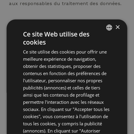
aux responsables du traitement des données.
Lorsque vous vous abonnez à la newsletter ou
×
Ce site Web utilise des
que vous utilisez les services de contact en
cookies
ligne de la société, vos données personnelles
ITALIAN
peuvent être partagées avec des tiers
Ce site utilise des cookies pour offrir une
ENGLISH
meilleure expérience de navigation,
sélectionnés qui fournissent des services au
GERMAN
obtenir des statistiques, proposer des
prestataire. Vos données personnelles peuvent
contenus en fonction des préférences de
FRENCH
être partagées avec des tiers afin de contrôler
l'utilisateur, personnaliser nos propres
et d'analyser l'activité du site web, d'héberger
publicités (annonces) et celles de tiers
ainsi que les contenus de profilage et
du contenu sur le site web, de fournir des
permettre l'interaction avec les réseaux
services techniques et organisationnels
sociaux. En cliquant sur "Accepter tous les
fonctionnels aux fins susmentionnées, de
cookies", vous consentez à l'utilisation de
maintenir la base de données des clients, de
tous les cookies, y compris la publicité
(annonces). En cliquant sur "Autoriser
fournir une assistance marketing et de gérer