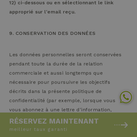
12) ci-dessous ou en sélectionnant le link
approprié sur l'email reçu.
9. CONSERVATION DES DONNÉES
Les données personnelles seront conservées
pendant toute la durée de la relation
commerciale et aussi longtemps que
nécessaire pour poursuivre les objectifs
décrits dans la présente politique de
confidentialité (par exemple, lorsque vous
vous abonnez à une lettre d'information,
pendant la durée de cet abonnement). Après
RÉSERVEZ MAINTENANT
cette période, vos données personnelles ne
meilleur taux
garanti