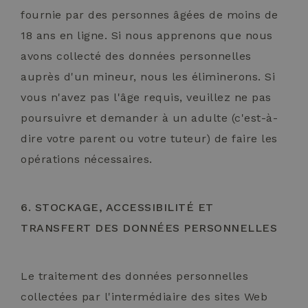
fournie par des personnes âgées de moins de
18 ans en ligne. Si nous apprenons que nous
avons collecté des données personnelles
_dc_gtm_UA-32793187-1
.hotelselectriccione.com
5
auprès d'un mineur, nous les éliminerons. Si
seco
vous n'avez pas l'âge requis, veuillez ne pas
poursuivre et demander à un adulte (c'est-à-
dire votre parent ou votre tuteur) de faire les
opérations nécessaires.
6. STOCKAGE, ACCESSIBILITÉ ET
TRANSFERT DES DONNÉES PERSONNELLES
Le traitement des données personnelles
collectées par l'intermédiaire des sites Web