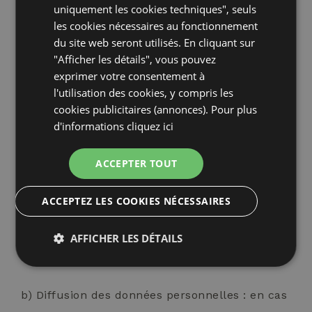
uniquement les cookies techniques", seuls
les courriers électroniques, les analyses de
les cookies nécessaires au fonctionnement
marché, les enquêtes, les concours, les
du site web seront utilisés. En cliquant sur
initiatives de prix ou les promotions. Ces tiers
"Afficher les détails", vous pouvez
exprimer votre consentement à
peuvent avoir accès aux données personnelles
l'utilisation des cookies, y compris les
de l'utilisateur ou les stocker ou les traiter
cookies publicitaires (annonces). Pour plus
afin de fournir ces services pour le compte de
d'informations
cliquez ici
la société en Italie, dans le pays où se trouve
l'utilisateur ou à l'étranger. Les prestataires
ACCEPTER TOUT
de services de la société ne sont pas autorisés
ACCEPTEZ LES COOKIES NÉCESSAIRES
à utiliser les données personnelles à des fins
autres que la fourniture des services
AFFICHER LES DÉTAILS
contractuels.
Strictement
Performance
Ciblage
nécessaires
b) Diffusion des données personnelles : en cas