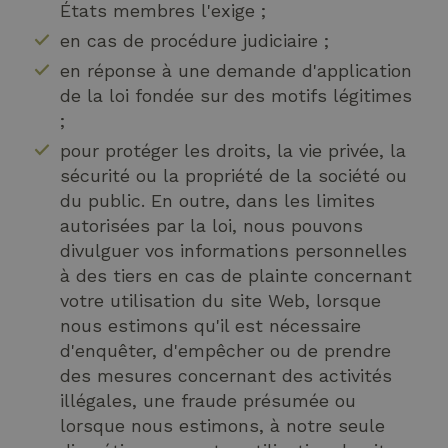
États membres l'exige ;
XSRF-TOKEN
www.hotelselectriccione.com
1 heur
minu
en cas de procédure judiciaire ;
en réponse à une demande d'application
de la loi fondée sur des motifs légitimes
;
combo_cms_edita_session
www.hotelselectriccione.com
1 heur
pour protéger les droits, la vie privée, la
minu
sécurité ou la propriété de la société ou
du public. En outre, dans les limites
Politique de confidentialité de
autorisées par la loi, nous pouvons
Google
divulguer vos informations personnelles
à des tiers en cas de plainte concernant
votre utilisation du site Web, lorsque
nous estimons qu'il est nécessaire
d'enquêter, d'empêcher ou de prendre
__cf_bm
2
Cloudflare Inc.
des mesures concernant des activités
minu
.vimeo.com
4
illégales, une fraude présumée ou
seco
lorsque nous estimons, à notre seule