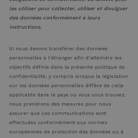
Doublecli
fornisce
les utiliser pour collecter, utiliser et divulguer
informazi
come l'ut
des données conformément à leurs
finale utili
sito Web 
instructions.
qualsiasi
pubblicità
l'utente fi
potrebbe 
visto prim
Si nous devons transférer des données
visitare il 
Web.
personnelles à l'étranger afin d'atteindre les
IDE
1 an
Questo co
Google LLC
objectifs définis dans la présente politique de
impostato
.doubleclick.net
Doublecli
confidentialité, y compris lorsque la législation
fornisce
informazi
sur les données personnelles diffère de celle
come l'ut
finale utili
sito Web 
applicable dans le pays où vous vous trouvez,
qualsiasi
pubblicità
nous prendrons des mesures pour nous
l'utente fi
potrebbe 
assurer que ces communications sont
visto prim
visitare il 
effectuées conformément aux normes
Web.
européennes de protection des données ou à