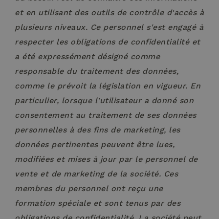
probabilmen
_gid
1 jour
Google LLC
esigenze d
utilizzato per
.hotelselectriccione.com
utenti.
et en utilisant des outils de contrôle d'accès à
migliorare
l'esperienza
_fbp
2 mois 4
Utilizzato
Meta Platform Inc.
plusieurs niveaux. Ce personnel s'est engagé à
dell'utente su
semaines
Facebook 
.hotelselectriccione.com
sito web,
fornire u
respecter les obligations de confidentialité et
potenzialmen
serie di p
ricordando le
pubblicita
preferenze
a été expressément désigné comme
come offer
dell'utente o
tempo rea
fornendo
responsable du traitement des données,
inserzionis
contenuti
terze parti
personalizzati
comme le prévoit la législation en vigueur. En
hcc_uid
promo.hotelselectriccione.com
2 mois
Questo co
particulier, lorsque l'utilisateur a donné son
viene util
per identif
visitatori 
consentement au traitement de ses données
edt_referrer
promo.hotelselectriccione.com
Session
monitorar
loro inter
personnelles à des fins de marketing, les
sul sito w
Aiuta ad
données pertinentes peuvent être lues,
analizzare 
comporta
modifiées et mises à jour par le personnel de
degli uten
migliorare
vente et de marketing de la société. Ces
funzionali
sito in bas
membres du personnel ont reçu une
_ga
1 an 1
Google LLC
esigenze d
mois
.hotelselectriccione.com
utenti.
formation spéciale et sont tenus par des
_gcl_au
2 mois 4
Questo co
Google LLC
semaines
impostato
obligations de confidentialité. La société peut
.hotelselectriccione.com