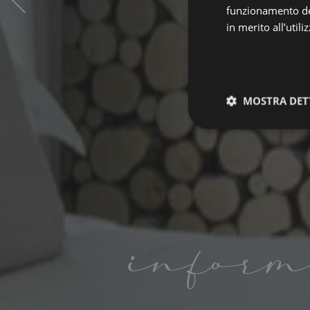
funzionamento del
in merito all’util
MOSTRA DET
Strettamen
necessari
inform
I cookie strettamente
dell'account. Il sito
Nome