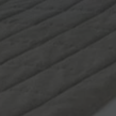
er la gestione di
r aiutare con la
tacchi Cross-Site
 per mantenere una
gestione dei
gli utenti di
opi di editing.
er distinguere tra
er il sito Web, al
sull'utilizzo del
al servizio Cookie-
ferenze di consenso
ssario che il banner
 funzioni
cookie necessario
eguito allo scopo
i.
i che utilizzano
altri script e codice