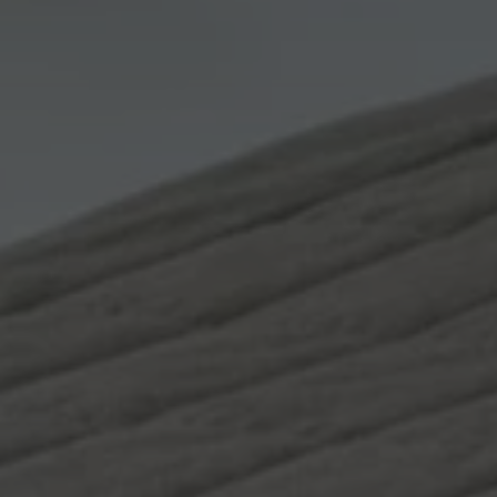
displayedModalPo
id_sessione
XSRF-TOKEN
combo_cms_edita_s
__cf_bm
CookieScriptConse
_GRECAPTCHA
_dc_gtm_UA-327931