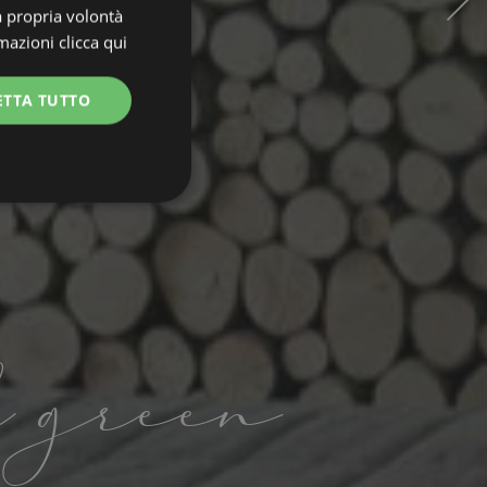
a propria volontà
rmazioni
clicca qui
ETTA TUTTO
unzionalità
d green
e la gestione