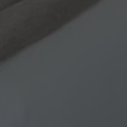
ilizzato, può essere
necessario poiché
ebbero non
ine del nome è un
identificatore per
ociato.
eferenze dell'utente
e Analytics per
tando a migliorare
sitatori unici e
ad analizzare il
e Analytics per
nalità del sito in
are l'esperienza
le preferenze
nalytics. Memorizza
odotti pubblicitari
agina visitata e
ze parti
ccia delle
sitatori unici e
ad analizzare il
are il sito web di
nalità del sito in
 al sito web
isce informazioni su
oogle Universal
i pubblicità che
icativo del servizio
e il sito Web.
da Google. Questo
tenti unici
isce informazioni su