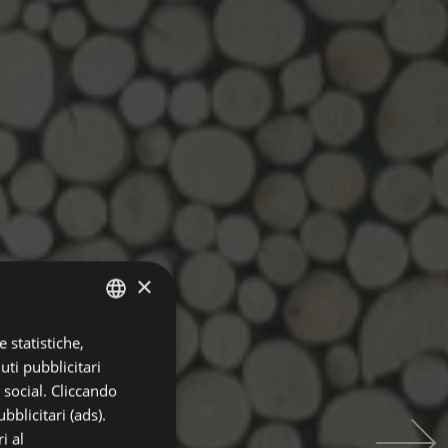
×
 statistiche,
ITALIAN
uti pubblicitari
ENGLISH
i social. Cliccando
GERMAN
bblicitari (ads).
i al
FRENCH