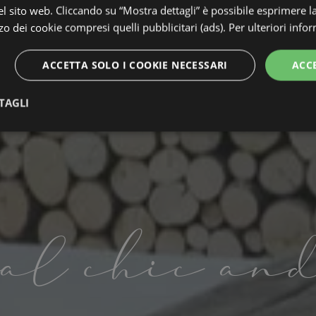
 sito web. Cliccando su “Mostra dettagli” è possibile esprimere l
izzo dei cookie compresi quelli pubblicitari (ads). Per ulteriori info
ACCETTA SOLO I COOKIE NECESSARI
ACC
TAGLI
te
Performance
Targeting
F
al chic an
Strettamente necessari
Performance
Targeting
Funzionalità
 necessari consentono le funzionalità principali del sito web come l'accesso dell'utente 
 web non può essere utilizzato correttamente senza i cookie strettamente necessari.
Provider / Dominio
Scadenza
Descrizione