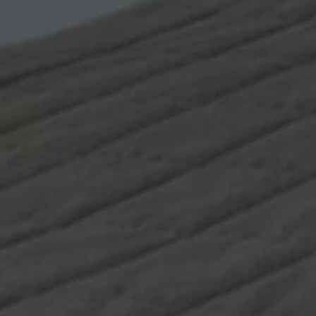
pup
.hotelselectriccione.com
1
Questo cookie viene utilizzato p
settimana
modali.
.hotelselectriccione.com
Sessione
www.hotelselectriccione.com
1 ora 59
Questo cookie è stato scritto pe
minuti
sicurezza del sito a prevenire at
Request Forgery.
ession
www.hotelselectriccione.com
1 ora 59
Questo cookie viene utilizzato
minuti
sessione utente dal sistema di 
contenuti del sito, garantendo a
rimanere connessi al CMS per sc
Google Privacy Policy
29 minuti
Questo cookie viene utilizzato p
Cloudflare Inc.
47
umani e bot. Ciò è vantaggioso p
.vimeo.com
secondi
fine di effettuare rapporti validi 
proprio sito Web.
nt
4
Questo cookie viene utilizzato d
CookieScript
settimane
Script.com per ricordare le pre
.hotelselectriccione.com
2 giorni
sui cookie dei visitatori. È nece
dei cookie di Cookie-Script.com
correttamente.
5 mesi 3
Google reCAPTCHA imposta un 
Google LLC
settimane
(_GRECAPTCHA) quando viene es
www.google.com
di fornire la sua analisi dei risch
87-1
.hotelselectriccione.com
59
Questo cookie è associato ai sit
secondi
Google Tag Manager per caricare 