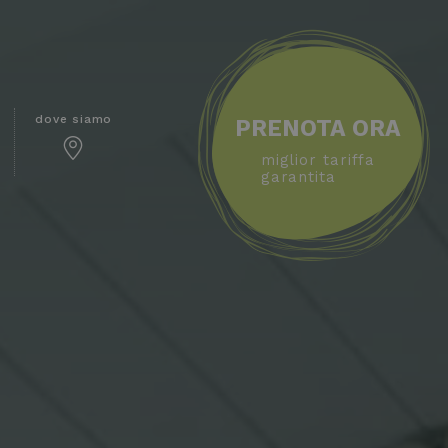
dove siamo
PRENOTA ORA
miglior tariffa
garantita