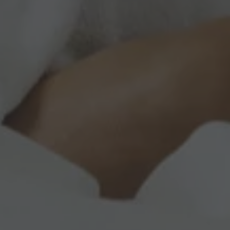
ilizzato, può essere
necessario poiché
ebbero non
ine del nome è un
identificatore per
ociato.
eferenze dell'utente
e Analytics per
tando a migliorare
sitatori unici e
ad analizzare il
e Analytics per
nalità del sito in
are l'esperienza
le preferenze
nalytics. Memorizza
odotti pubblicitari
agina visitata e
ze parti
ccia delle
sitatori unici e
ad analizzare il
are il sito web di
nalità del sito in
 al sito web
isce informazioni su
oogle Universal
i pubblicità che
icativo del servizio
e il sito Web.
da Google. Questo
tenti unici
isce informazioni su