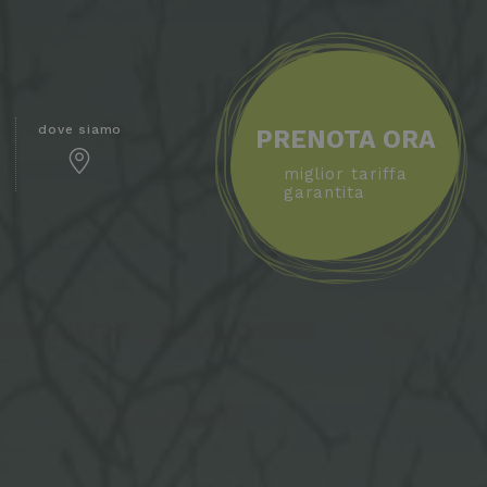
dove siamo
PRENOTA ORA
miglior tariffa
garantita