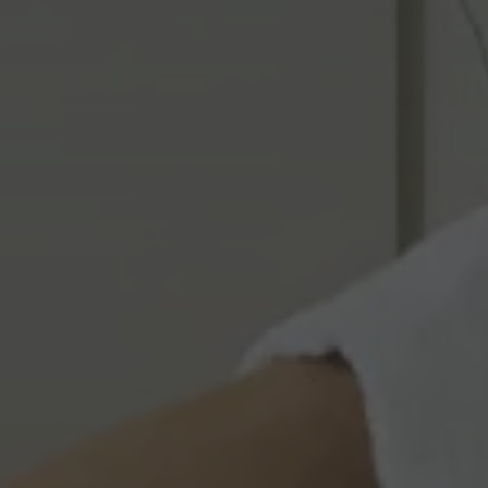
pup
.hotelselectriccione.com
1
Questo cookie viene utilizzato p
settimana
modali.
.hotelselectriccione.com
Sessione
www.hotelselectriccione.com
1 ora 59
Questo cookie è stato scritto pe
minuti
sicurezza del sito a prevenire at
Request Forgery.
ession
www.hotelselectriccione.com
1 ora 59
Questo cookie viene utilizzato
minuti
sessione utente dal sistema di 
contenuti del sito, garantendo a
rimanere connessi al CMS per sc
Google Privacy Policy
29 minuti
Questo cookie viene utilizzato p
Cloudflare Inc.
47
umani e bot. Ciò è vantaggioso p
.vimeo.com
secondi
fine di effettuare rapporti validi 
proprio sito Web.
nt
4
Questo cookie viene utilizzato d
CookieScript
settimane
Script.com per ricordare le pre
.hotelselectriccione.com
2 giorni
sui cookie dei visitatori. È nece
dei cookie di Cookie-Script.com
correttamente.
5 mesi 3
Google reCAPTCHA imposta un 
Google LLC
settimane
(_GRECAPTCHA) quando viene es
www.google.com
di fornire la sua analisi dei risch
87-1
.hotelselectriccione.com
59
Questo cookie è associato ai sit
secondi
Google Tag Manager per caricare 