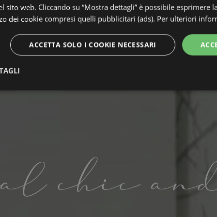
 sito web. Cliccando su “Mostra dettagli” è possibile esprimere l
izzo dei cookie compresi quelli pubblicitari (ads). Per ulteriori info
ACCETTA SOLO I COOKIE NECESSARI
ACC
TAGLI
te
Performance
Targeting
F
al chic an
Strettamente necessari
Performance
Targeting
Funzionalità
 necessari consentono le funzionalità principali del sito web come l'accesso dell'utente 
 web non può essere utilizzato correttamente senza i cookie strettamente necessari.
Provider / Dominio
Scadenza
Descrizione