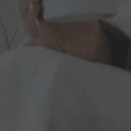
er la gestione di
r aiutare con la
tacchi Cross-Site
 per mantenere una
gestione dei
gli utenti di
opi di editing.
er distinguere tra
er il sito Web, al
sull'utilizzo del
al servizio Cookie-
ferenze di consenso
ssario che il banner
 funzioni
cookie necessario
eguito allo scopo
i.
i che utilizzano
altri script e codice