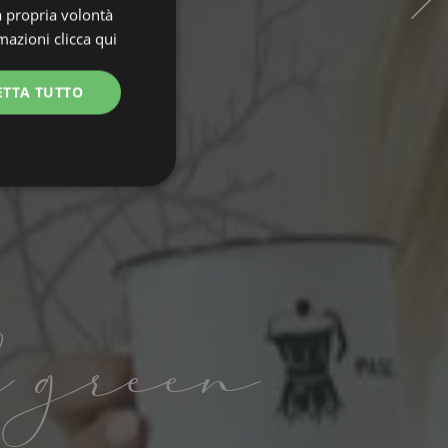
a propria volontà
rmazioni
clicca qui
ETTA TUTTO
unzionalità
d green
e la gestione