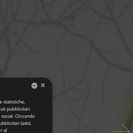
×
 statistiche,
ITALIAN
uti pubblicitari
ENGLISH
i social. Cliccando
GERMAN
bblicitari (ads).
i al
FRENCH