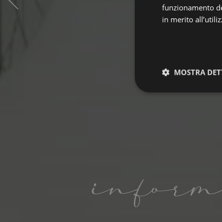
funzionamento del
in merito all’util
MOSTRA DET
Strettamen
necessari
inform
I cookie strettamente
dell'account. Il sito
Nome