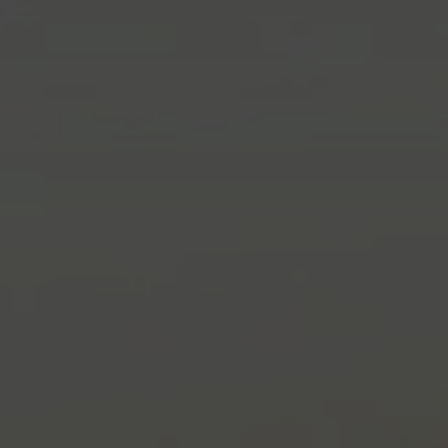
displayedModalPo
id_sessione
XSRF-TOKEN
combo_cms_edita_s
__cf_bm
CookieScriptConse
_GRECAPTCHA
_dc_gtm_UA-327931