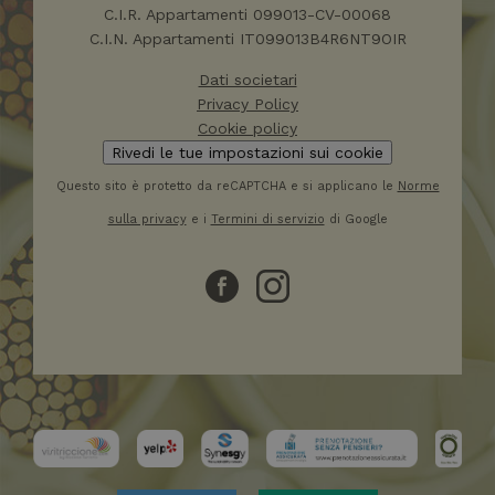
C.I.R. Appartamenti 099013-CV-00068
C.I.N. Appartamenti IT099013B4R6NT9OIR
_GRECAPTCHA
5 mes
Google LLC
setti
www.google.com
Dati societari
Privacy Policy
Cookie policy
Rivedi le tue impostazioni sui cookie
Questo sito è protetto da reCAPTCHA e si applicano le
Norme
sulla privacy
e i
Termini di servizio
di Google
_dc_gtm_UA-32793187-1
.hotelselectriccione.com
59
seco