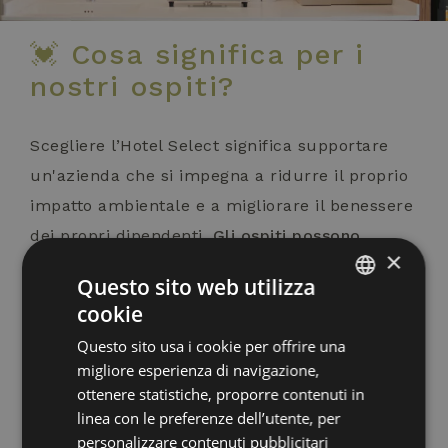
💓 Cosa significa per i
nostri ospiti?
Scegliere l’Hotel Select significa supportare
un'azienda che si impegna a ridurre il proprio
impatto ambientale e a migliorare il benessere
dei propri dipendenti.
Gli ospiti possono
×
godere di un soggiorno confortevole e
Questo sito web utilizza
consapevole, sapendo di contribuire a un
cookie
ITALIAN
futuro più sostenibile.
Questo sito usa i cookie per offrire una
ENGLISH
migliore esperienza di navigazione,
GERMAN
Ecco il nostro certificato 👇
ottenere statistiche, proporre contenuti in
linea con le preferenze dell’utente, per
FRENCH
personalizzare contenuti pubblicitari