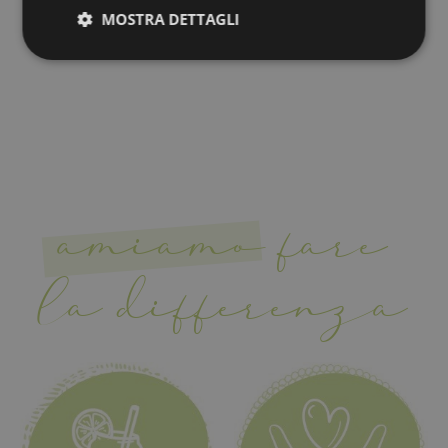
MOSTRA DETTAGLI
Strettamente
Performance
necessari
Targeting
Funzionalità
amiamo
fare
la differenza
Strettamente necessari
Performance
Targeting
Funzionalità
I cookie strettamente necessari consentono le
funzionalità principali del sito web come l'accesso
dell'utente e la gestione dell'account. Il sito web non
può essere utilizzato correttamente senza i cookie
strettamente necessari.