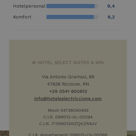
compo
9,4
Hotelpersonal
degli u
miglior
9,2
funzion
Komfort
sito in
_ga
1 Jahr 1
Google LLC
esigenz
Monat
.hotelselectriccione.com
utenti.
_gcl_au
2 Monate 4
Questo
Google LLC
Wochen
impost
.hotelselectriccione.com
Doublec
fornisc
inform
come l
© HOTEL SELECT SUITES & SPA
finale u
sito W
qualsia
pubblic
Via Antonio Gramsci, 89
l'utent
47838 Riccione, RN
potreb
visto p
+39 0541 600613
visitare
Web.
info@hotelselectriccione.com
IDE
1 Jahr
Questo
Google LLC
Mwst 04736040405
impost
.doubleclick.net
Doublec
C.I.R. 099013-AL-00294
fornisc
inform
C.I.N. IT099013A1ZQKZR4UV
come l
finale u
C.I.R. Appartamenti 099013-CV-00068