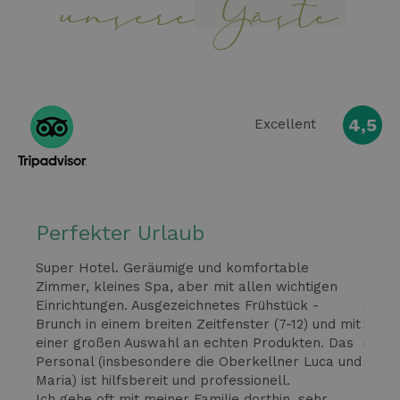
unsere
Gäste
4,5
Excellent
Perfekter Urlaub
Sel
Super Hotel. Geräumige und komfortable
Zu Se
Name
Anbieter / Domäne
Ablaufdatum
Beschrei
Zimmer, kleines Spa, aber mit allen wichtigen
Garan
ent_r
www.hotelselectriccione.com
Sitzung
Questo co
Einrichtungen. Ausgezeichnetes Frühstück -
Ambie
Name
Anbieter / Domäne
Ablaufdatum
viene util
rrasse
Brunch in einem breiten Zeitfenster (7-12) und mit
Salzw
per
_ga_98FWSF5QEH
.hotelselectriccione.com
1 Jahr 1
Name
Anbieter / Domäne
Ablaufdatum
Beschr
memorizza
ie
einer großen Auswahl an echten Produkten. Das
im fü
Monat
preferenz
hcc_uid
www.hotelselectriccione.com
2 Monate
Questo
man
Personal (insbesondere die Oberkellner Luca und
gesch
dell'utente
viene u
informazi
essen
Maria) ist hilfsbereit und professionell.
hervo
per iden
sessione 
visitato
Ich gehe oft mit meiner Familie dorthin, sehr …
genie