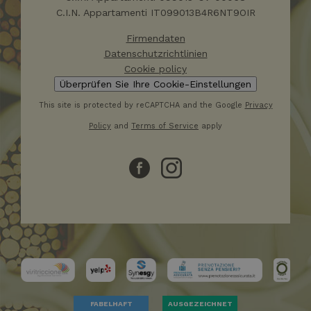
sito W
qualsia
C.I.N. Appartamenti IT099013B4R6NT9OIR
pubblic
l'utent
Firmendaten
potreb
visto p
Datenschutzrichtlinien
visitare
Web.
Cookie policy
Überprüfen Sie Ihre Cookie-Einstellungen
This site is protected by reCAPTCHA and the Google
Privacy
Policy
and
Terms of Service
apply
FABELHAFT
AUSGEZEICHNET