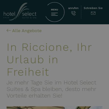
anrufen
Schreiben Sie
Alle Angebote
In Riccione, Ihr
Urlaub in
Freiheit
Je mehr Tage Sie im Hotel Select
Suites & Spa bleiben, desto mehr
Vorteile erhalten Sie!