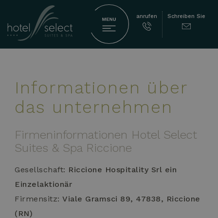
anrufen
Schreiben Sie
Informationen über
das unternehmen
Firmeninformationen Hotel Select
Suites & Spa Riccione
Gesellschaft:
Riccione Hospitality Srl ein
Einzelaktionär
Firmensitz:
Viale Gramsci 89, 47838, Riccione
(RN)