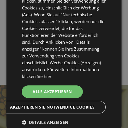
klicken, stimmen Sie der Verwendung aller
Cookies zu, einschließlich der Werbung
(Ads). Wenn Sie auf "Nur technische
© HOTEL SELECT SUITES & SPA
Cookies zulassen" klicken, werden nur die
Cookies verwendet, die für das
Via Antonio Gramsci, 89
Funktionieren der Website erforderlich
47838 Riccione, RN
sind. Durch Anklicken von "Details
+39 0541 600613
anzeigen" können Sie Ihre Zustimmung
info@hotelselectriccione.com
zur Verwendung von Cookies
einschließlich Werbe-Cookies (Anzeigen)
Mwst 04736040405
ausdrücken. Für weitere Informationen
C.I.R. 099013-AL-00294
klicken Sie hier
C.I.N. IT099013A1ZQKZR4UV
C.I.R. Appartamenti 099013-CV-00068
ALLE AKZEPTIEREN
C.I.N. Appartamenti IT099013B4R6NT9OIR
Firmendaten
AKZEPTIEREN SIE NOTWENDIGE COOKIES
Datenschutzrichtlinien
Cookie policy
DETAILS ANZEIGEN
Überprüfen Sie Ihre Cookie-Einstellungen