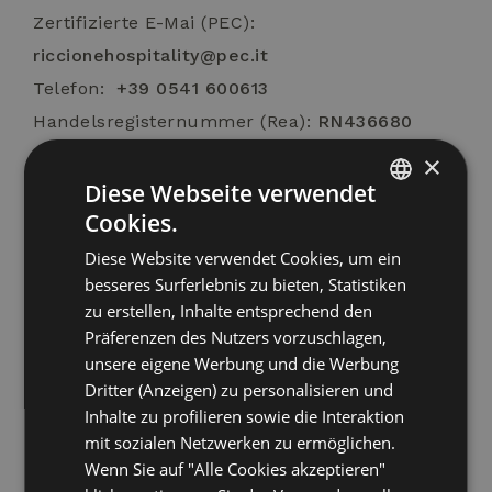
Zertifizierte E-Mai (PEC):
riccionehospitality@pec.it
Telefon:
+39 0541 600613
Handelsregisternummer (Rea):
RN436680
Steuernummer:
04736040405
×
USt-IdNr:
04736040405
Diese Webseite verwendet
Cookies.
Rechtsform:
Gesellschaft mit beschränkter
ITALIAN
Haftung
Diese Website verwendet Cookies, um ein
ENGLISH
besseres Surferlebnis zu bieten, Statistiken
Datum der Eintragung in das Firmenregister:
GERMAN
zu erstellen, Inhalte entsprechend den
11/03/2024
Präferenzen des Nutzers vorzuschlagen,
FRENCH
Datum letztes Protokoll:
07/03/2024
unsere eigene Werbung und die Werbung
Komplementär:
Gabriele Leardini und Serena
Dritter (Anzeigen) zu personalisieren und
Inhalte zu profilieren sowie die Interaktion
Leardini
mit sozialen Netzwerken zu ermöglichen.
Wenn Sie auf "Alle Cookies akzeptieren"