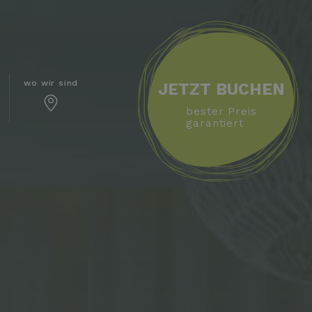
wo wir sind
JETZT BUCHEN
bester Preis
garantiert