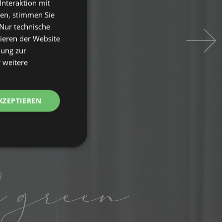
Interaktion mit
GERMAN
ken, stimmen Sie
"Nur technische
FRENCH
nieren der Website
mung zur
 weitere
KZEPTIEREN
nktionalität
d green