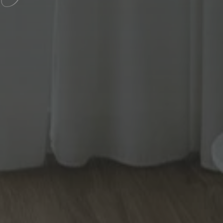
meldung und die
wendet werden.
to per la gestione di
 per aiutare con la
e attacchi Cross-Site
ato per mantenere
ema di gestione dei
o agli utenti di
 scopi di editing.
to per distinguere
gioso per il sito
porti validi
 Web.
to dal servizio
are le preferenze di
atori. È necessario
Cookie-Script.com