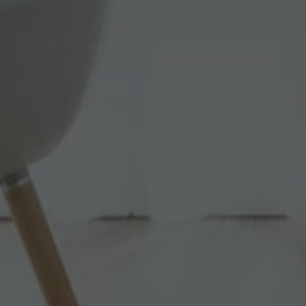
Unbedingt erforderli
Kontoverwaltung. Oh
Name
displayedModalPo
id_sessione
XSRF-TOKEN
combo_cms_edita_s
__cf_bm
CookieScriptConse