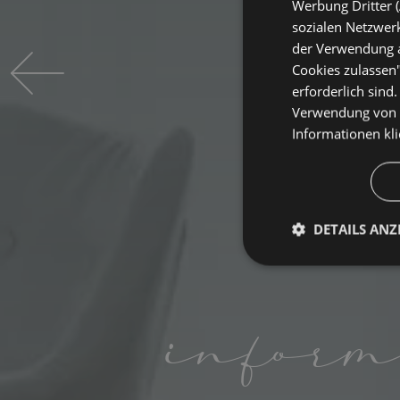
Werbung Dritter (
sozialen Netzwerk
der Verwendung al
Cookies zulassen"
erforderlich sind
Verwendung von C
Informationen
kl
DETAILS ANZ
Unbeding
erforderlic
inform