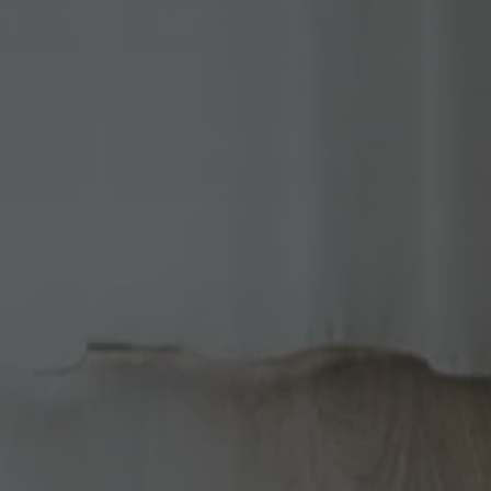
Unbedingt erforderlich
Performance
Targeting
Funktionalität
che Cookies ermöglichen wesentliche Kernfunktionen der Website wie die Benutzeran
ne die unbedingt erforderlichen Cookies kann die Website nicht ordnungsgemäß ver
Anbieter / Domäne
Ablaufdatum
Beschreibung
pup
.hotelselectriccione.com
1 Woche
Questo cookie viene utilizza
modali.
.hotelselectriccione.com
Sitzung
www.hotelselectriccione.com
1 Stunde 59
Questo cookie è stato scritto
Minuten
sicurezza del sito a prevenir
Request Forgery.
ession
www.hotelselectriccione.com
1 Stunde 59
Questo cookie viene utilizz
Minuten
una sessione utente dal sist
contenuti del sito, garantend
rimanere connessi al CMS per
Google-Datenschutzerklärung
29 Minuten
Questo cookie viene utilizza
Cloudflare Inc.
47 Sekunden
tra umani e bot. Ciò è vantag
.vimeo.com
Web, al fine di effettuare rap
sull'utilizzo del proprio sito
nt
4 Wochen 2
Questo cookie viene utilizza
CookieScript
Tage
Cookie-Script.com per ricord
.hotelselectriccione.com
consenso sui cookie dei visit
che il banner dei cookie di 