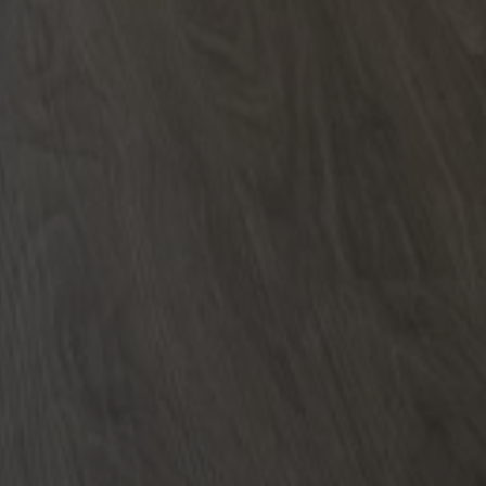
i visitatori unici e
acciare il sito web
ta ad analizzare il
 venuto al sito web
zionalità del sito
a Google Universal
ornisce
ignificativo del
 sito Web e qualsiasi
 utilizzato da
sto prima di visitare
ato per distinguere
o generato in modo
te. È incluso in
ornisce
utilizzato per
 sito Web e qualsiasi
ni e campagne per i
sto prima di visitare