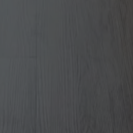
telselectriccione.com
2 Monate
Questo cookie viene utilizzato per identificare 
promo.hotelselectriccione.com
Sitzung
Questo cookie viene utilizzato per tr
monitorare le loro interazioni sul sito web. Aiu
di riferimento da cui il visitatore è
comportamento degli utenti e migliorare la fun
corrente.
in base alle esigenze degli utenti.
1 Jahr 1
Questo nome di cookie è associato 
Google LLC
2 Monate 4
Questo cookie è impostato da Doubleclick e f
LC
Monat
Analytics, che è un aggiornamento s
.hotelselectriccione.com
Wochen
informazioni su come l'utente finale utilizza il
ectriccione.com
servizio di analisi più comunemente
pubblicità che l'utente finale potrebbe aver vi
Google. Questo cookie viene utilizz
il sito Web.
utenti unici assegnando un numer
casuale come identificatore del clien
1 Jahr
Questo cookie è impostato da Doubleclick e f
LC
ogni richiesta di pagina in un sito e 
informazioni su come l'utente finale utilizza il
ick.net
calcolare i dati di visitatori, sessio
pubblicità che l'utente finale potrebbe aver vi
rapporti di analisi dei siti.
il sito Web.