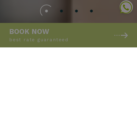
BOOK NOW
best rate
guaranteed
Let's smile: you, us,
everyone…
…even the Planet!
There's not a Planet B
... that's why we are
committed to offering
a holiday that is good
for you and the environment around us
. We