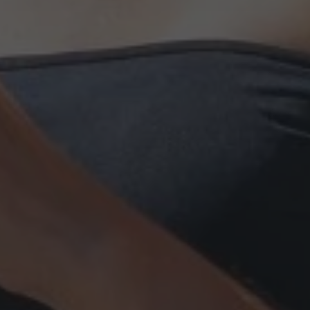
to per la gestione di
 per aiutare con la
e attacchi Cross-Site
ato per mantenere
ema di gestione dei
o agli utenti di
 scopi di editing.
to per distinguere
gioso per il sito
porti validi
 Web.
to dal servizio
are le preferenze di
atori. È necessario
Cookie-Script.com
un cookie
quando viene
e la sua analisi dei