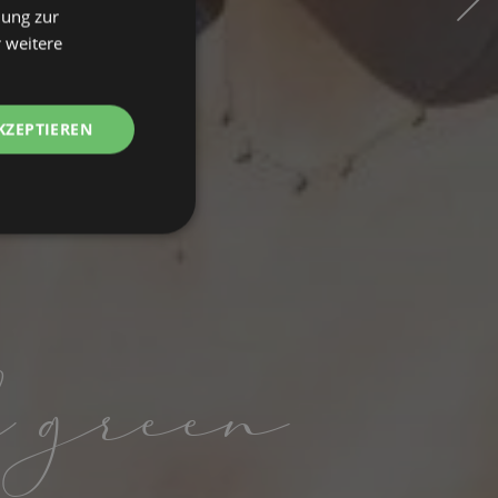
mung zur
 weitere
KZEPTIEREN
nktionalität
d green
meldung und die
wendet werden.