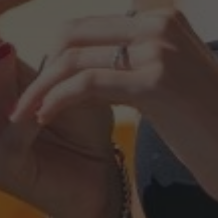
Anbieter / Domäne
Ablaufdatum
Beschreibung
pup
.hotelselectriccione.com
1 Woche
Questo cookie viene utilizza
modali.
.hotelselectriccione.com
Sitzung
www.hotelselectriccione.com
1 Stunde 59
Questo cookie è stato scritto
Minuten
sicurezza del sito a prevenir
Request Forgery.
ession
www.hotelselectriccione.com
1 Stunde 59
Questo cookie viene utilizz
Minuten
una sessione utente dal sist
contenuti del sito, garantend
rimanere connessi al CMS per
Google-Datenschutzerklärung
29 Minuten
Questo cookie viene utilizza
Cloudflare Inc.
47 Sekunden
tra umani e bot. Ciò è vantag
.vimeo.com
Web, al fine di effettuare rap
sull'utilizzo del proprio sito
nt
4 Wochen 2
Questo cookie viene utilizza
CookieScript
Tage
Cookie-Script.com per ricord
.hotelselectriccione.com
consenso sui cookie dei visit
che il banner dei cookie di 
funzioni correttamente.
5 Monate 3
Google reCAPTCHA imposta 
Google LLC
Wochen
necessario (_GRECAPTCHA) 
www.google.com
eseguito allo scopo di fornir
rischi.