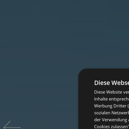
Diese Webse
Diese Website ver
Inhalte entsprec
Werbung Dritter (
sozialen Netzwerk
der Verwendung al
Cookies zulassen"