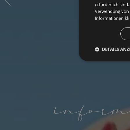
erforderlich sind
Verwendung von C
Informationen
kl
DETAILS ANZ
Unbeding
erforderlic
inform
Unbedingt erforderli
Kontoverwaltung. Oh