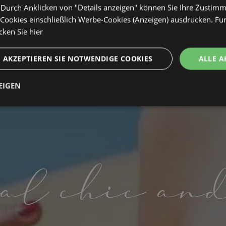
. Durch Anklicken von "Details anzeigen" können Sie Ihre Zustim
ookies einschließlich Werbe-Cookies (Anzeigen) ausdrücken. Für
icken Sie hier
AKZEPTIEREN SIE NOTWENDIGE COOKIES
ALLE A
EIGEN
t
Performance
Targeting
Fu
h
al chic an
Unbedingt erforderlich
Performance
Targeting
Funktionalität
che Cookies ermöglichen wesentliche Kernfunktionen der Website wie die Benutzeran
ne die unbedingt erforderlichen Cookies kann die Website nicht ordnungsgemäß ver