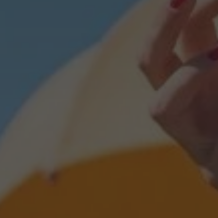
Name
displayedModalPo
id_sessione
XSRF-TOKEN
combo_cms_edita_s
__cf_bm
CookieScriptConse
_GRECAPTCHA